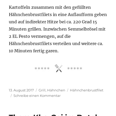
Kartoffeln zusammen mit den gefüllten
Hähnchenbrustfilets in eine Auflaufform geben
und auf indirekter Hitze bei ca. 220 Grad 15
Minuten grillen. Inzwischen Semmelbrösel mit
2 EL Pesto vermengen, auf die
Hähnchenbrustfilets verteilen und weitere ca.
10 Minuten fertig garen.
Veröffentlicht
Kategorien
Schlagwörter
13. August 2017
Grill
,
Hähnchen
Hähnchenbrustfilet
am
zu
Schreibe einen Kommentar
Hähnchenbrust
mit
Käse-