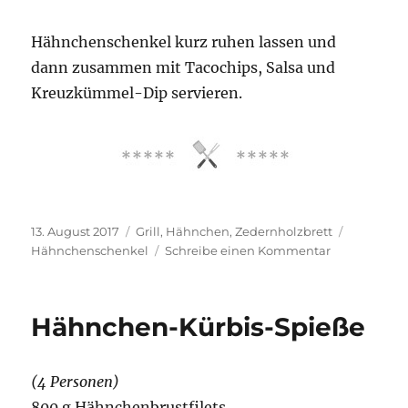
Hähnchenschenkel kurz ruhen lassen und
dann zusammen mit Tacochips, Salsa und
Kreuzkümmel-Dip servieren.
Veröffentlicht
Kategorien
Schlagwör
13. August 2017
Grill
,
Hähnchen
,
Zedernholzbrett
am
zu
Hähnchenschenkel
Schreibe einen Kommentar
Hähnchenke
vom
Zedernholzb
Hähnchen-Kürbis-Spieße
in
Tequila
gebeizt
(4 Personen)
mit
Tortilla
800 g Hähnchenbrustfilets