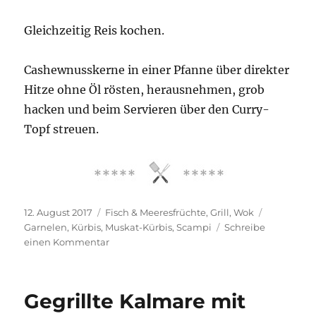
Gleichzeitig Reis kochen.
Cashewnusskerne in einer Pfanne über direkter
Hitze ohne Öl rösten, herausnehmen, grob
hacken und beim Servieren über den Curry-
Topf streuen.
Veröffentlicht
Kategorien
Schlagwör
12. August 2017
Fisch & Meeresfrüchte
,
Grill
,
Wok
am
Garnelen
,
Kürbis
,
Muskat-Kürbis
,
Scampi
Schreibe
zu
einen Kommentar
Garnelen-
Curry-
Topf
Gegrillte Kalmare mit
mit
Kürbis