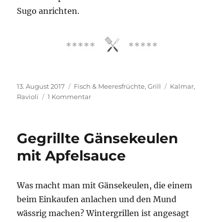
Sugo anrichten.
Veröffentlicht
Kategorien
Schlagwörter
13. August 2017
Fisch & Meeresfrüchte
,
Grill
Kalmar
,
am
zu
Ravioli
1 Kommentar
Ravioli
mit
Pesto-
Gegrillte Gänsekeulen
Füllung
und
mit Apfelsauce
Kalmar-
Tomaten-
Sugo
Was macht man mit Gänsekeulen, die einem
beim Einkaufen anlachen und den Mund
wässrig machen? Wintergrillen ist angesagt