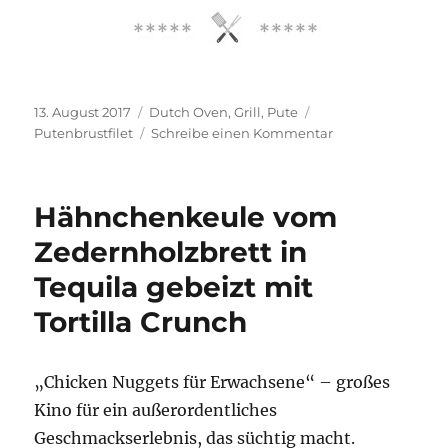
Veröffentlicht
Kategorien
Schlagwörter
13. August 2017
Dutch Oven
,
Grill
,
Pute
am
zu
Putenbrustfilet
Schreibe einen Kommentar
Thom-
Kha-
Gai
Hähnchenkeule vom
im
Dutch
Zedernholzbrett in
Oven
Tequila gebeizt mit
Tortilla Crunch
„Chicken Nuggets für Erwachsene“ – großes
Kino für ein außerordentliches
Geschmackserlebnis, das süchtig macht.