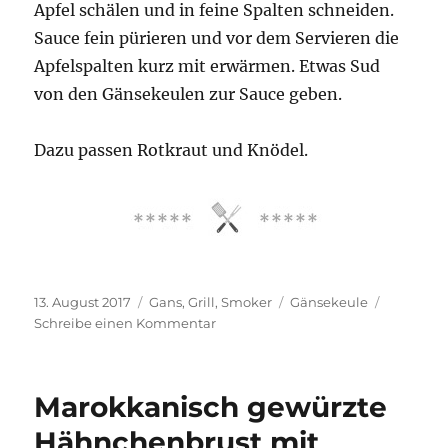
Apfel schälen und in feine Spalten schneiden.
Sauce fein pürieren und vor dem Servieren die
Apfelspalten kurz mit erwärmen. Etwas Sud
von den Gänsekeulen zur Sauce geben.
Dazu passen Rotkraut und Knödel.
Veröffentlicht
Kategorien
Schlagwörter
13. August 2017
Gans
,
Grill
,
Smoker
Gänsekeule
am
zu
Schreibe einen Kommentar
Gegrillte
Gänsekeulen
mit
Marokkanisch gewürzte
Apfelsauce
Hähnchenbrust mit