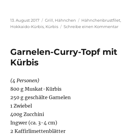
Veröffentlicht
Kategorien
Schlagwörter
13. August 2017
Grill
,
Hähnchen
Hähnchenbrustfilet
,
am
zu
Hokkaido-Kürbis
,
Kürbis
Schreibe einen Kommentar
Hähnch
Kürbis-
Spieße
Garnelen-Curry-Topf mit
Kürbis
(4 Personen)
800 g Muskat-Kürbis
250 g geschälte Garnelen
1 Zwiebel
400g Zucchini
Ingwer (ca. 3-4 cm)
2 Kaffirlimettenblätter