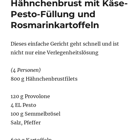
Hähnchenbrust mit Käse-
mit
Tomaten-
Pesto-Füllung und
Korinthen-
Rosmarinkartoffeln
Chutney
Dieses einfache Gericht geht schnell und ist
nicht nur eine Verlegenheitslösung
(4 Personen)
800 g Hähnchenbrustfilets
120 g Provolone
4 EL Pesto
100 g Semmelbrösel
Salz, Pfeffer
600 g Kartoffeln