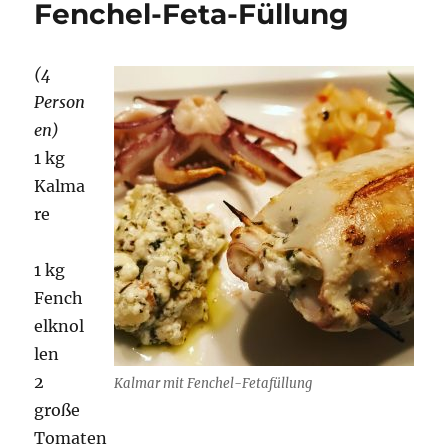
Fenchel-Feta-Füllung
(4
Person
en)
1 kg
Kalma
re
1 kg
Fench
elknol
len
2
Kalmar mit Fenchel-Fetafüllung
große
Tomaten