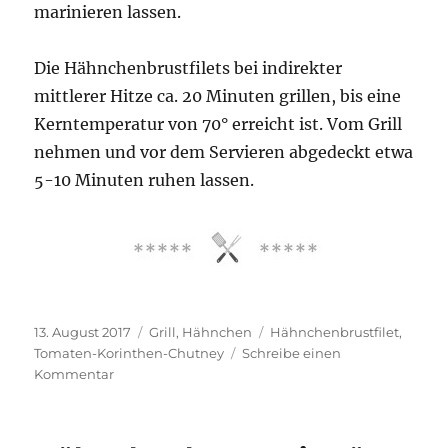
marinieren lassen.
Die Hähnchenbrustfilets bei indirekter
mittlerer Hitze ca. 20 Minuten grillen, bis eine
Kerntemperatur von 70° erreicht ist. Vom Grill
nehmen und vor dem Servieren abgedeckt etwa
5-10 Minuten ruhen lassen.
Veröffentlicht
Kategorien
Schlagwörter
13. August 2017
Grill
,
Hähnchen
Hähnchenbrustfilet
,
am
Tomaten-Korinthen-Chutney
Schreibe einen
zu
Kommentar
Marokkanisch
gewürzte
Hähnchenbrust