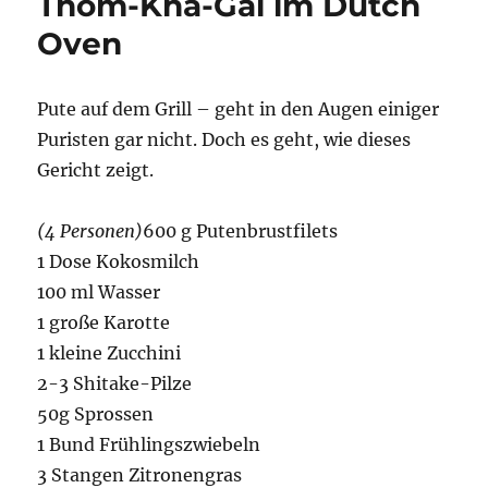
Thom-Kha-Gai im Dutch
Pesto-
Füllung
Oven
und
Rosmarinkartoffeln
Pute auf dem Grill – geht in den Augen einiger
Puristen gar nicht. Doch es geht, wie dieses
Gericht zeigt.
(4 Personen)
600 g Putenbrustfilets
1 Dose Kokosmilch
100 ml Wasser
1 große Karotte
1 kleine Zucchini
2-3 Shitake-Pilze
50g Sprossen
1 Bund Frühlingszwiebeln
3 Stangen Zitronengras