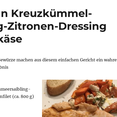
 an Kreuzkümmel-
-Zitronen-Dressing
käse
Gewürze machen aus diesem einfachen Gericht ein wahre
bnis
smeersaibling-
filet (ca. 800 g)