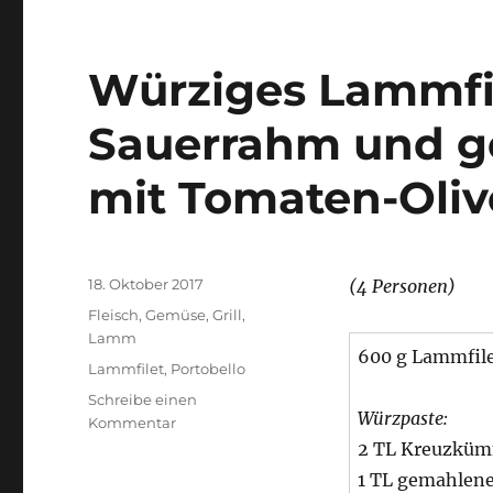
Würziges Lammfil
Sauerrahm und ge
mit Tomaten-Oliv
Veröffentlicht
18. Oktober 2017
(4 Personen)
am
Kategorien
Fleisch
,
Gemüse
,
Grill
,
Lamm
600 g Lammfil
Schlagwörter
Lammfilet
,
Portobello
Schreibe einen
Würzpaste:
zu
Kommentar
Würziges
2 TL Kreuzkü
Lammfilet
1 TL gemahlener
mit