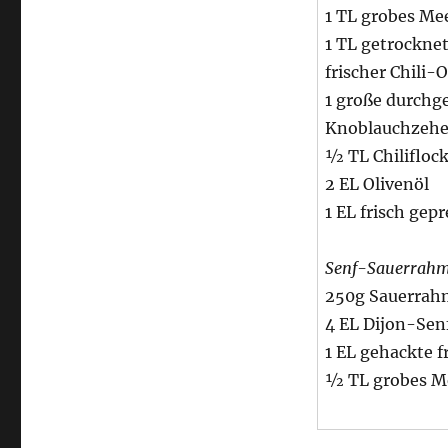
1 TL grobes Me
Senf-
Sauerrahm
1 TL getrockne
und
frischer Chili-
gegrillten
1 große durchg
Portobello
mit
Knoblauchzeh
Tomaten-
½ TL Chilifloc
Oliven-
2 EL Olivenöl
Salsa
1 EL frisch gep
Senf-Sauerrahm
250g Sauerrah
4 EL Dijon-Sen
1 EL gehackte f
½ TL grobes M