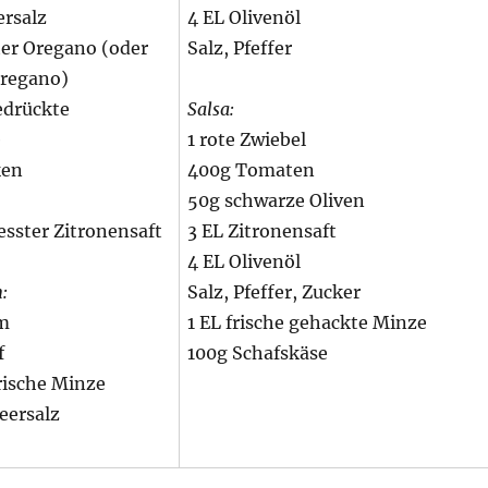
ersalz
4 EL Olivenöl
ter Oregano (oder
Salz, Pfeffer
Oregano)
edrückte
Salsa:
e
1 rote Zwiebel
ken
400g Tomaten
50g schwarze Oliven
resster Zitronensaft
3 EL Zitronensaft
4 EL Olivenöl
:
Salz, Pfeffer, Zucker
m
1 EL frische gehackte Minze
f
100g Schafskäse
rische Minze
eersalz