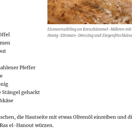
Eismeersaibling an Kreuzkümmel-Möhren mit
öffel
Honig-Zitronen-Dressing und Ziegenfrischkäs
amen
out
ahlener Pfeffer
ne
onig
e Stängel gehackt
chkäse
aschen, die Hautseite mit etwas Olivenöl einreiben und d
t Ras el-Hanout würzen.