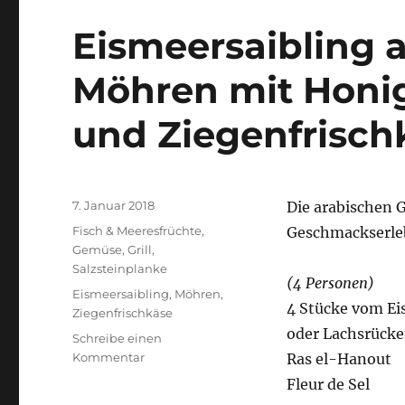
Eismeersaibling
Möhren mit Honig
und Ziegenfrisch
Veröffentlicht
7. Januar 2018
Die arabischen 
am
Kategorien
Fisch & Meeresfrüchte
,
Geschmackserle
Gemüse
,
Grill
,
Salzsteinplanke
(4 Personen)
Schlagwörter
Eismeersaibling
,
Möhren
,
4 Stücke vom Ei
Ziegenfrischkäse
oder Lachsrücken
Schreibe einen
zu
Kommentar
Ras el-Hanout
Eismeersaibling
Fleur de Sel
an