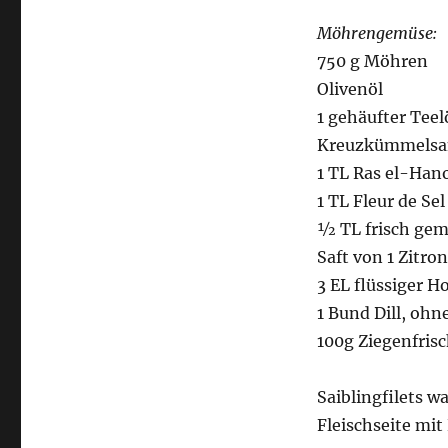
Kreuzkümmel-
Möhren
Möhrengemüse:
mit
750 g Möhren
Honig-
Olivenöl
Zitronen-
Dressing
1 gehäufter Teel
und
Kreuzkümmels
Ziegenfrischkäse
1 TL Ras el-Han
1 TL Fleur de Sel
½ TL frisch gem
Saft von 1 Zitro
3 EL flüssiger H
1 Bund Dill, ohn
100g Ziegenfris
Saiblingfilets w
Fleischseite mi