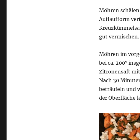
Möhren schälen u
Auflaufform vert
Kreuzkümmelsame
gut vermischen.
Möhren im vorge
bei ca. 200° ins
Zitronensaft mit
Nach 30 Minute
beträufeln und 
der Oberfläche le