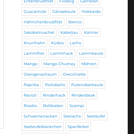
Entenbrustfilet
Filoteig
Garnelen
Guacamole
Gänsekeule
Hokkaido
Hähnchenbrustfilet
Iberico
Jakobsmuschel
Kabeljau
Kalmar
Knurrhahn
Kürbis
Lachs
Lammfilet
Lammhack
Lammkeule
Mango
Mango-Chutney
Möhren
Orangenschaum
Orecchiette
Paprika
Portobello
Putenoberkeule
Ravioli
Rinderhack
Rindersteak
Risotto
Rollbraten
Scampi
Schweinenacken
Seelachs
Seeteufel
Seeteufelbäckchen
Spanferkel