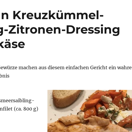
 an Kreuzkümmel-
-Zitronen-Dressing
käse
Gewürze machen aus diesem einfachen Gericht ein wahre
bnis
smeersaibling-
filet (ca. 800 g)