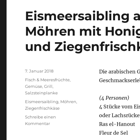
Eismeersaibling
Möhren mit Honig
und Ziegenfrisch
Veröffentlicht
7. Januar 2018
Die arabischen 
am
Kategorien
Fisch & Meeresfrüchte
,
Geschmackserle
Gemüse
,
Grill
,
Salzsteinplanke
(4 Personen)
Schlagwörter
Eismeersaibling
,
Möhren
,
4 Stücke vom Ei
Ziegenfrischkäse
oder Lachsrücken
Schreibe einen
zu
Kommentar
Ras el-Hanout
Eismeersaibling
Fleur de Sel
an