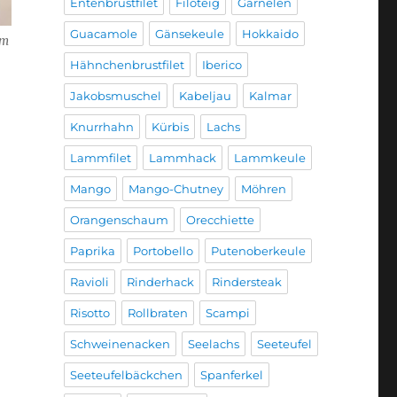
Entenbrustfilet
Filoteig
Garnelen
Guacamole
Gänsekeule
Hokkaido
um
Hähnchenbrustfilet
Iberico
Jakobsmuschel
Kabeljau
Kalmar
Knurrhahn
Kürbis
Lachs
Lammfilet
Lammhack
Lammkeule
Mango
Mango-Chutney
Möhren
Orangenschaum
Orecchiette
Paprika
Portobello
Putenoberkeule
Ravioli
Rinderhack
Rindersteak
Risotto
Rollbraten
Scampi
Schweinenacken
Seelachs
Seeteufel
Seeteufelbäckchen
Spanferkel