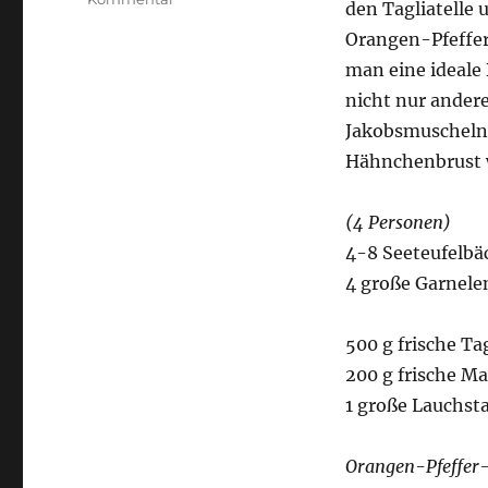
den Tagliatelle
Seeteufelbäckchen
Orangen-Pfeffe
auf
Orangen-
man eine ideale 
Pfeffer-
nicht nur andere
Schaum
Jakobsmuscheln
mit
Lauch-
Hähnchenbrust 
Mango-
Tagliatelle
(4 Personen)
4-8 Seeteufelbäc
4 große Garnele
500 g frische Tag
200 g frische M
1 große Lauchst
Orangen-Pfeffer