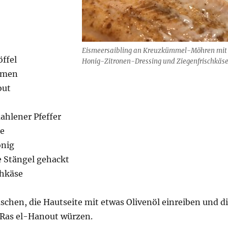
Eismeersaibling an Kreuzkümmel-Möhren mit
öffel
Honig-Zitronen-Dressing und Ziegenfrischkäs
amen
out
ahlener Pfeffer
ne
onig
e Stängel gehackt
chkäse
aschen, die Hautseite mit etwas Olivenöl einreiben und d
t Ras el-Hanout würzen.