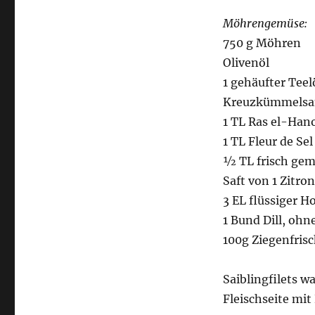
Kreuzkümmel-
Möhren
Möhrengemüse:
mit
750 g Möhren
Honig-
Olivenöl
Zitronen-
Dressing
1 gehäufter Teel
und
Kreuzkümmels
Ziegenfrischkäse
1 TL Ras el-Han
1 TL Fleur de Sel
½ TL frisch gem
Saft von 1 Zitro
3 EL flüssiger H
1 Bund Dill, ohn
100g Ziegenfris
Saiblingfilets w
Fleischseite mi