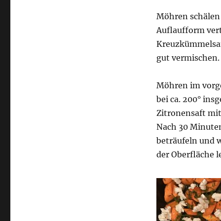
Möhren schälen u
Auflaufform vert
Kreuzkümmelsame
gut vermischen.
Möhren im vorge
bei ca. 200° ins
Zitronensaft mit
Nach 30 Minute
beträufeln und 
der Oberfläche le