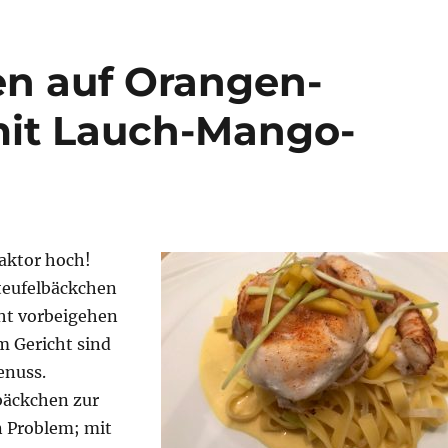
en auf Orangen-
mit Lauch-Mango-
faktor hoch!
teufelbäckchen
ht vorbeigehen
m Gericht sind
enuss.
bäckchen zur
 Problem; mit