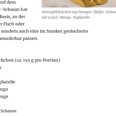
 und dem
r-Schaum hat
Seeteufelbäckchen auf Orangen-Pfeffer-Scha
Basis, zu der
mit Lauch-Mango-Tagliatelle
r Fisch oder
 sondern auch eine im Smoker geräucherte
wunderbar passen.
kchen (ca. 150 g pro Portion)
n
liatelle
ango
ange
-Schaum: