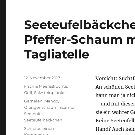
Seeteufelbäckch
Pfeffer-Schaum 
Tagliatelle
Veröffentlicht
12. November 2017
Vorsicht: Sucht
am
Kategorien
Fisch & Meeresfrüchte
,
An schönen See
Grill
,
Salzsteinplanke
kann man ja nic
Schlagwörter
Garnelen
,
Mango
,
– und mit diese
Orangenschaum
,
Scampi
,
sie ein wahrer G
Seeteufel
,
Seeteufelbäckchen
Keine Seeteufel
Schreibe einen
Hand? Auch kein
zu
Kommentar