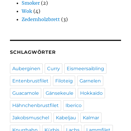
Smoker
(2)
Wok
(4)
Zedernholzbrett
(3)
SCHLAGWÖRTER
Auberginen
Curry
Eismeersaibling
Entenbrustfilet
Filoteig
Garnelen
Guacamole
Gänsekeule
Hokkaido
Hähnchenbrustfilet
Iberico
Jakobsmuschel
Kabeljau
Kalmar
Knurrhahn
Kürbis
Lachs
Lammfilet