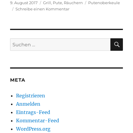
Veröffentlicht
Kategorien
Schlagwörter
9. August 2017
Grill
,
Pute
,
Räuchern
Putenoberkeule
am
zu
Schreibe einen Kommentar
Gegrillte
Putenkeule
alla
cacciatora
SU
Suchen
nach:
META
Registrieren
Anmelden
Eintrags-Feed
Kommentar-Feed
WordPress.org