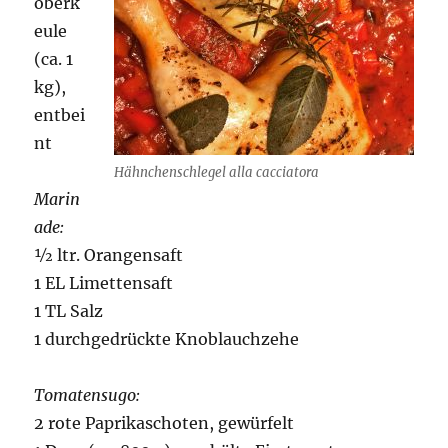
oberk
eule
(ca. 1
kg),
entbei
nt
Hähnchenschlegel alla cacciatora
Marin
ade:
½ ltr. Orangensaft
1 EL Limettensaft
1 TL Salz
1 durchgedrückte Knoblauchzehe
Tomatensugo:
2 rote Paprikaschoten, gewürfelt