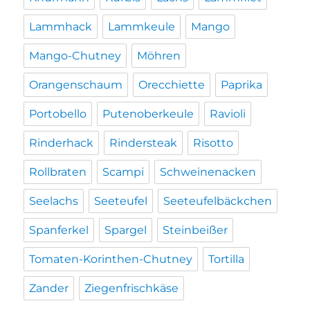
Lammhack
Lammkeule
Mango
Mango-Chutney
Möhren
Orangenschaum
Orecchiette
Paprika
Portobello
Putenoberkeule
Ravioli
Rinderhack
Rindersteak
Risotto
Rollbraten
Scampi
Schweinenacken
Seelachs
Seeteufel
Seeteufelbäckchen
Spanferkel
Spargel
Steinbeißer
Tomaten-Korinthen-Chutney
Tortilla
Zander
Ziegenfrischkäse