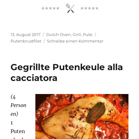
Veröffentlicht
Kategorien
Schlagwörter
13. August 2017
Dutch Oven
,
Grill
,
Pute
am
zu
Putenbrustfilet
Schreibe einen Kommentar
Thom-
Kha-
Gai
Gegrillte Putenkeule alla
im
Dutch
cacciatora
Oven
(4
Person
en)
1
Puten