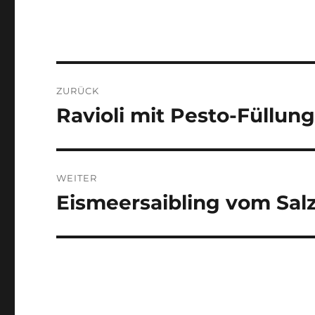
Beitragsnavigation
ZURÜCK
Ravioli mit Pesto-Füllu
Vorheriger
Beitrag:
WEITER
Eismeersaibling vom Salz
Nächster
Beitrag: