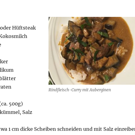
 oder Hüftsteak
 Kokosmilch
e
cker
ilikum
blätter
raten
Rindfleisch-Curry mit Auberginen
(ca. 500g)
kümmel, Salz
twa 1 cm dicke Scheiben schneiden und mit Salz einreibe