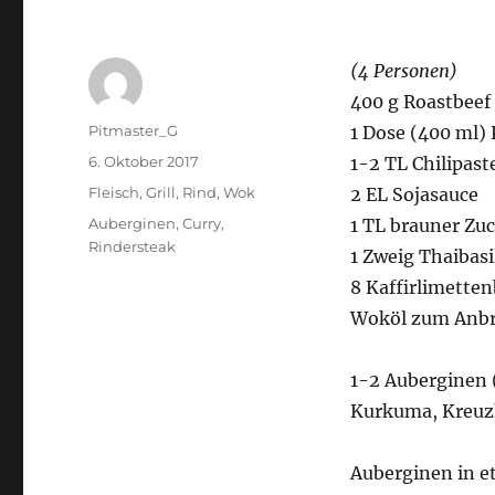
(4 Personen)
400 g Roastbeef
Autor
Pitmaster_G
1 Dose (400 ml)
Veröffentlicht
6. Oktober 2017
1-2 TL Chilipast
am
Kategorien
Fleisch
,
Grill
,
Rind
,
Wok
2 EL Sojasauce
Schlagwörter
Auberginen
,
Curry
,
1 TL brauner Zu
Rindersteak
1 Zweig Thaibas
8 Kaffirlimetten
Woköl zum Anb
1-2 Auberginen 
Kurkuma, Kreuz
Auberginen in e