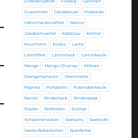
Entenbrustfilet
Filoteig
Garnelen
Guacamole
Gänsekeule
Hokkaido
Hähnchenbrustfilet
Iberico
Jakobsmuschel
Kabeljau
Kalmar
Knurrhahn
Kürbis
Lachs
Lammfilet
Lammhack
Lammkeule
Mango
Mango-Chutney
Möhren
Orangenschaum
Orecchiette
Paprika
Portobello
Putenoberkeule
Ravioli
Rinderhack
Rindersteak
Risotto
Rollbraten
Scampi
Schweinenacken
Seelachs
Seeteufel
Seeteufelbäckchen
Spanferkel