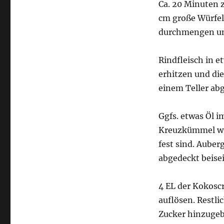
Ca. 20 Minuten z
cm große Würfel
durchmengen und
Rindfleisch in 
erhitzen und di
einem Teller abg
Ggfs. etwas Öl 
Kreuzkümmel wür
fest sind. Aube
abgedeckt beisei
4 EL der Kokosc
auflösen. Restli
Zucker hinzugeb